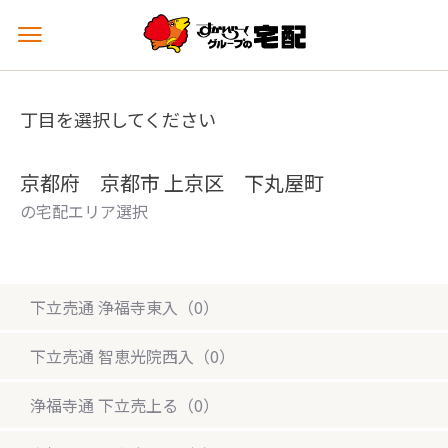
メ
ニ
ュ
ー
丁目を選択してください
を
開
く
京都府 京都市 上京区 下丸屋町
の宅配エリア選択
下立売通 浄福寺東入（0）
下立売通 智恵光院西入（0）
浄福寺通 下立売上る（0）