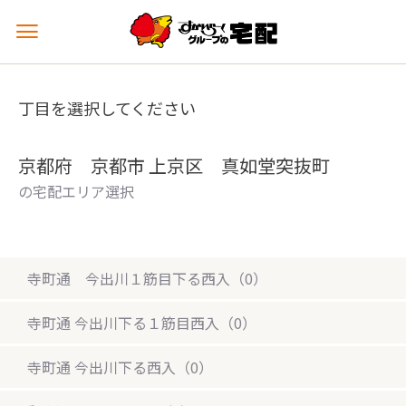
メ
ニ
ュ
ー
丁目を選択してください
を
開
く
京都府 京都市 上京区 真如堂突抜町
の宅配エリア選択
寺町通 今出川１筋目下る西入（0）
寺町通 今出川下る１筋目西入（0）
寺町通 今出川下る西入（0）