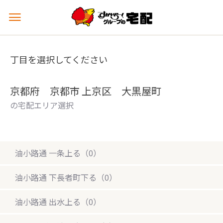
メ
ニ
ュ
ー
丁目を選択してください
を
開
く
京都府 京都市 上京区 大黒屋町
の宅配エリア選択
油小路通 一条上る（0）
油小路通 下長者町下る（0）
油小路通 出水上る（0）