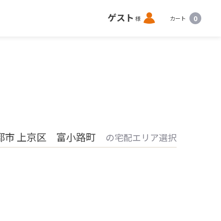
ロ
ゲスト
0
様
カート
グ
イ
ン
都市 上京区 富小路町
の宅配エリア選択