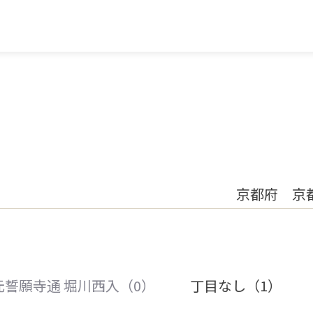
京都府 京
元誓願寺通 堀川西入（0）
丁目なし（1）