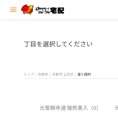
メ
ニ
ュ
ー
を
開
丁目を選択してください
く
トップ
京都府
京都市 上京区
富小路町
元誓願寺通 猪熊東入（0）