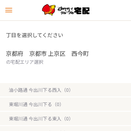
メ
ニ
ュ
ー
丁目を選択してください
を
開
く
京都府 京都市 上京区 西今町
の宅配エリア選択
油小路通 今出川下る西入（0）
東堀川通 今出川下る（0）
東堀川通 今出川下る東入（0）