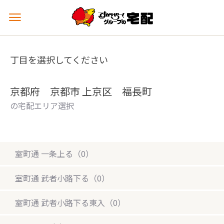
メ
ニ
ュ
ー
丁目を選択してください
を
開
く
京都府 京都市 上京区 福長町
の宅配エリア選択
室町通 一条上る（0）
室町通 武者小路下る（0）
室町通 武者小路下る東入（0）