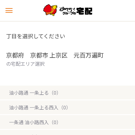
メ
ニ
ュ
ー
丁目を選択してください
を
開
く
京都府 京都市 上京区 元百万遍町
の宅配エリア選択
油小路通 一条上る（0）
油小路通 一条上る西入（0）
一条通 油小路西入（0）