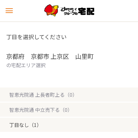
メ
ニ
ュ
ー
丁目を選択してください
を
開
く
京都府 京都市 上京区 山里町
の宅配エリア選択
智恵光院通 上長者町上る（0）
智恵光院通 中立売下る（0）
丁目なし（1）