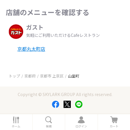
店舗のメニューを確認する
ガスト
気軽にご利用いただけるCafeレストラン
京都丸太町店
トップ
京都府
京都市 上京区
山里町
Copyright © SKYLARK GROUP All rights reserved.
ホ
検
ロ
カ
ー
索
グ
ー
ホーム
検索
ログイン
カート