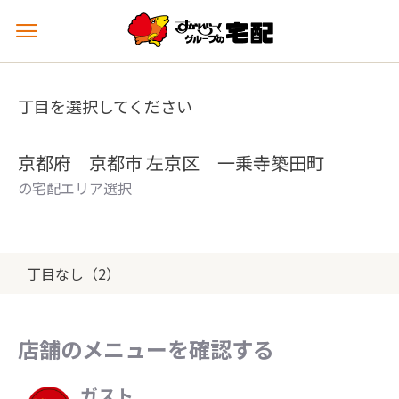
メ
ニ
ュ
ー
丁目を選択してください
を
開
く
京都府 京都市 左京区 一乗寺築田町
の宅配エリア選択
丁目なし（2）
店舗のメニューを確認する
ガスト