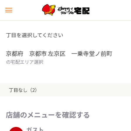
メ
ニ
ュ
ー
丁目を選択してください
を
開
く
京都府 京都市 左京区 一乗寺堂ノ前町
の宅配エリア選択
丁目なし（2）
店舗のメニューを確認する
ガスト