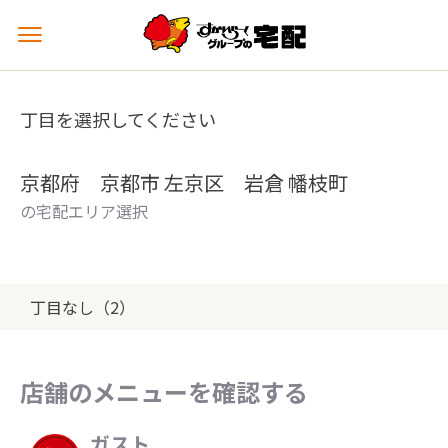
メ
ニ
ュ
ー
丁目を選択してください
を
開
く
京都府 京都市 左京区 岩倉 幡枝町
の宅配エリア選択
丁目なし（2）
店舗のメニューを確認する
ガスト