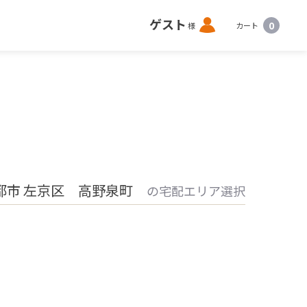
ロ
ゲスト
0
様
カート
グ
イ
ン
都市 左京区 高野泉町
の宅配エリア選択