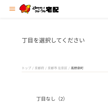
メ
ニ
ュ
ー
を
開
丁目を選択してください
く
トップ
京都府
京都市 左京区
高野泉町
丁目なし（2）