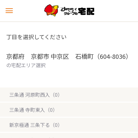
メ
ニ
ュ
ー
丁目を選択してください
を
開
く
京都府 京都市 中京区 石橋町（604-8036）
の宅配エリア選択
三条通 河原町西入（0）
三条通 寺町東入（0）
新京極通 三条下る（0）