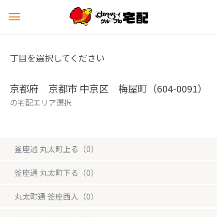
メ
ニ
ュ
ー
丁目を選択してください
を
開
く
京都府 京都市 中京区 梅屋町（604-0091）
の宅配エリア選択
釜座通 丸太町上る（0）
釜座通 丸太町下る（0）
丸太町通 釜座西入（0）