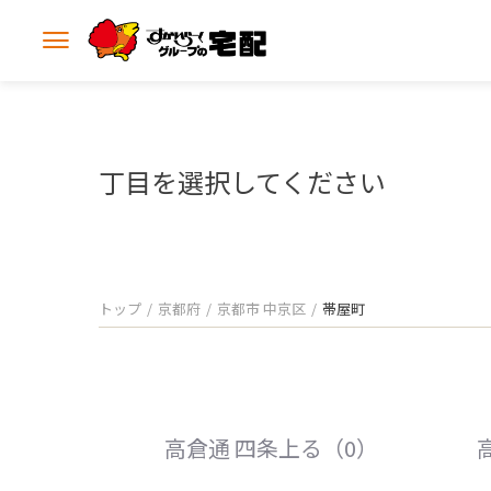
メ
ニ
ュ
ー
を
開
丁目を選択してください
く
トップ
京都府
京都市 中京区
帯屋町
高倉通 四条上る（0）