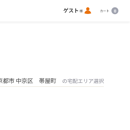
ロ
ゲスト
0
様
カート
グ
イ
ン
京都市 中京区 帯屋町
の宅配エリア選択