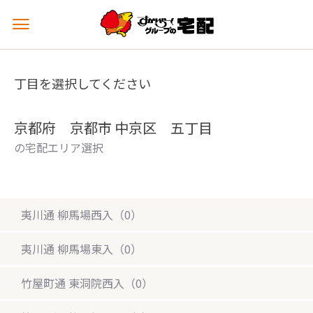
メ
ニ
ュ
ー
丁目を選択してください
を
開
く
京都府 京都市 中京区 五丁目
の宅配エリア選択
夷川通 柳馬場西入（0）
夷川通 柳馬場東入（0）
竹屋町通 東洞院西入（0）