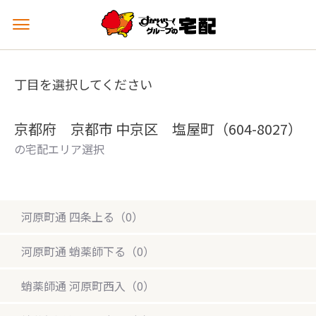
メ
ニ
ュ
ー
丁目を選択してください
を
開
く
京都府 京都市 中京区 塩屋町（604-8027）
の宅配エリア選択
河原町通 四条上る（0）
河原町通 蛸薬師下る（0）
蛸薬師通 河原町西入（0）