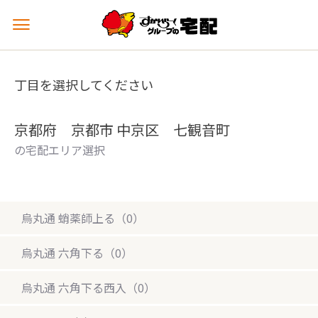
メ
ニ
ュ
ー
丁目を選択してください
を
開
く
京都府 京都市 中京区 七観音町
の宅配エリア選択
烏丸通 蛸薬師上る（0）
烏丸通 六角下る（0）
烏丸通 六角下る西入（0）