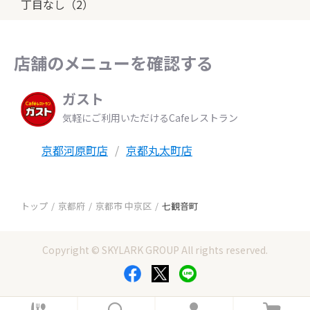
丁目なし（2）
店舗のメニューを確認する
ガスト
気軽にご利用いただけるCafeレストラン
京都河原町店
京都丸太町店
トップ
京都府
京都市 中京区
七観音町
Copyright © SKYLARK GROUP All rights reserved.
ホ
検
ロ
カ