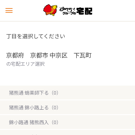
メ
ニ
ュ
ー
丁目を選択してください
を
開
く
京都府 京都市 中京区 下瓦町
の宅配エリア選択
猪熊通 蛸薬師下る（0）
猪熊通 錦小路上る（0）
錦小路通 猪熊西入（0）