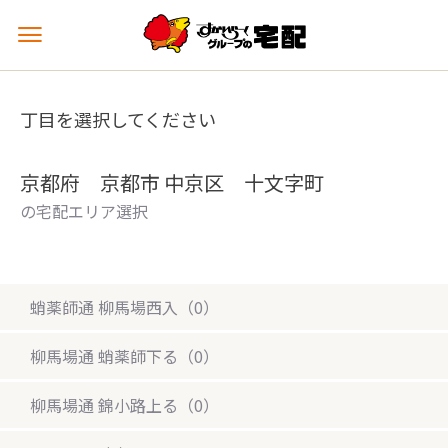
メ
ニ
ュ
ー
丁目を選択してください
を
開
く
京都府 京都市 中京区 十文字町
の宅配エリア選択
蛸薬師通 柳馬場西入（0）
柳馬場通 蛸薬師下る（0）
柳馬場通 錦小路上る（0）