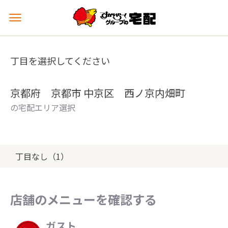
メ
ニ
ュ
ー
丁目を選択してください
を
開
く
京都府 京都市 中京区 西ノ京内畑町
の宅配エリア選択
丁目なし（1）
店舗のメニューを確認する
ガスト