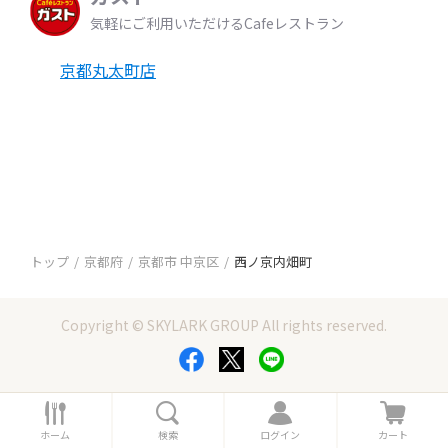
気軽にご利用いただけるCafeレストラン
京都丸太町店
トップ
京都府
京都市 中京区
西ノ京内畑町
Copyright © SKYLARK GROUP All rights reserved.
ホ
検
ロ
カ
ー
索
グ
ー
ホーム
検索
ログイン
カート