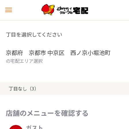
メ
ニ
ュ
ー
丁目を選択してください
を
開
く
京都府 京都市 中京区 西ノ京小堀池町
の宅配エリア選択
丁目なし（3）
店舗のメニューを確認する
ガスト