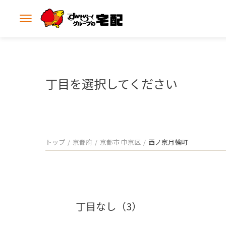
メ
ニ
ュ
ー
を
開
丁目を選択してください
く
トップ
京都府
京都市 中京区
西ノ京月輪町
丁目なし（3）