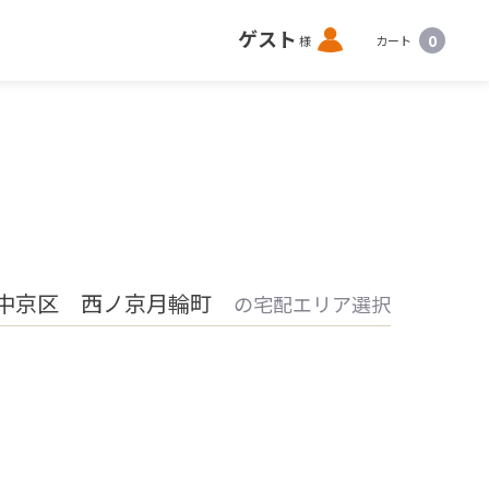
ロ
ゲスト
0
様
カート
グ
イ
ン
 中京区 西ノ京月輪町
の宅配エリア選択