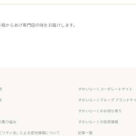
本格からあげ専門店の味をお届けします。
問
すかいらーくコーポレートサイト
法
すかいらーくグループ ブランドサ
すかいらーくのお持ち帰り
の取り組み
すかいらーくの採用情報
ビリティ法」による産地情報について
記事一覧