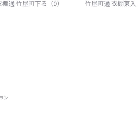
衣棚通 竹屋町下る（0）
竹屋町通 衣棚東入
トラン