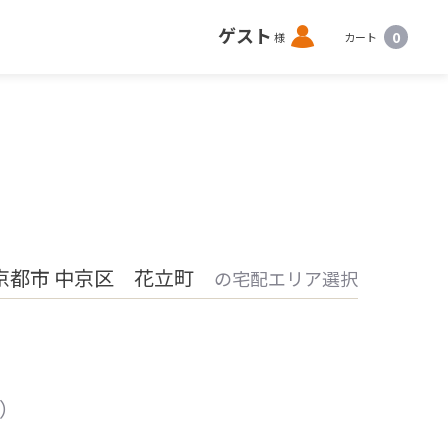
ロ
ゲスト
0
様
カート
グ
イ
ン
京都市 中京区 花立町
の宅配エリア選択
0）