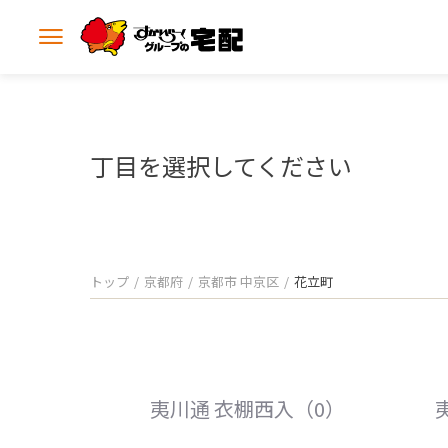
メ
ニ
ュ
ー
を
開
丁目を選択してください
く
トップ
京都府
京都市 中京区
花立町
夷川通 衣棚西入（0）