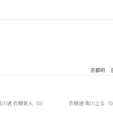
京都府 
夷川通 衣棚東入（0）
衣棚通 夷川上る（