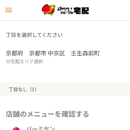
メ
ニ
ュ
ー
丁目を選択してください
を
開
く
京都府 京都市 中京区 壬生森前町
の宅配エリア選択
丁目なし（1）
店舗のメニューを確認する
バーミヤン