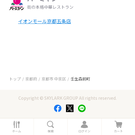
街の本格中華レストラン
イオンモール京都五条店
トップ
京都府
京都市 中京区
壬生森前町
Copyright © SKYLARK GROUP All rights reserved.
ホ
検
ロ
カ
ー
索
グ
ー
ホーム
検索
ログイン
カート