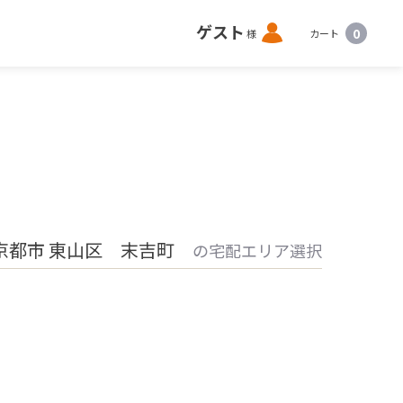
ロ
ゲスト
0
様
カート
グ
イ
ン
京都市 東山区 末吉町
の宅配エリア選択