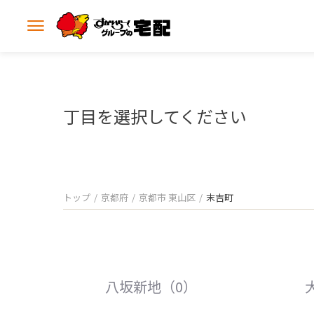
メ
ニ
ュ
ー
を
開
丁目を選択してください
く
トップ
京都府
京都市 東山区
末吉町
八坂新地（0）