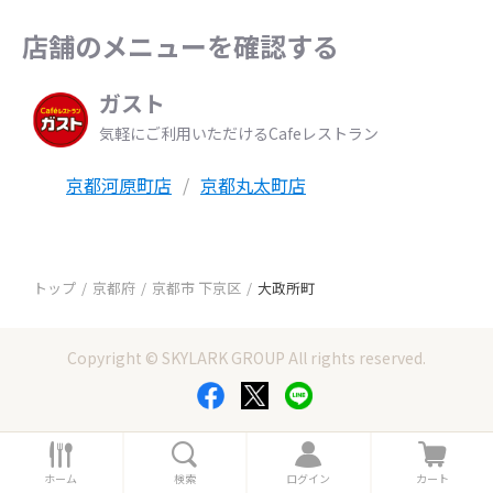
店舗のメニューを確認する
ガスト
気軽にご利用いただけるCafeレストラン
京都河原町店
京都丸太町店
トップ
京都府
京都市 下京区
大政所町
Copyright © SKYLARK GROUP All rights reserved.
ホ
検
ロ
カ
ー
索
グ
ー
ホーム
検索
ログイン
カート