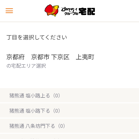
メ
ニ
ュ
ー
丁目を選択してください
を
開
く
京都府 京都市 下京区 上夷町
の宅配エリア選択
猪熊通 塩小路上る（0）
猪熊通 塩小路下る（0）
猪熊通 八条坊門下る（0）