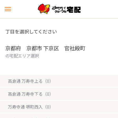
メ
ニ
ュ
ー
丁目を選択してください
を
開
く
京都府 京都市 下京区 官社殿町
の宅配エリア選択
高倉通 万寿寺上る（0）
高倉通 万寿寺下る（0）
万寿寺通 堺町西入（0）