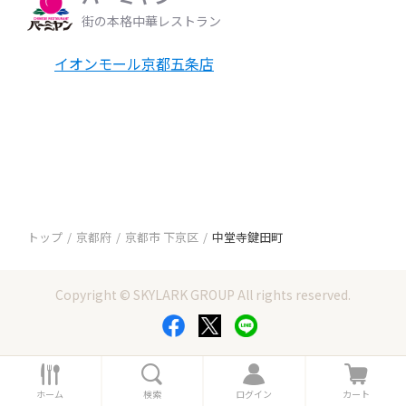
街の本格中華レストラン
イオンモール京都五条店
トップ
京都府
京都市 下京区
中堂寺鍵田町
Copyright © SKYLARK GROUP All rights reserved.
ホ
検
ロ
カ
ー
索
グ
ー
ホーム
検索
ログイン
カート