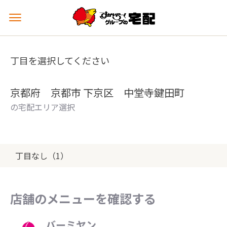
メ
ニ
ュ
ー
丁目を選択してください
を
開
く
京都府 京都市 下京区 中堂寺鍵田町
の宅配エリア選択
丁目なし（1）
店舗のメニューを確認する
バーミヤン