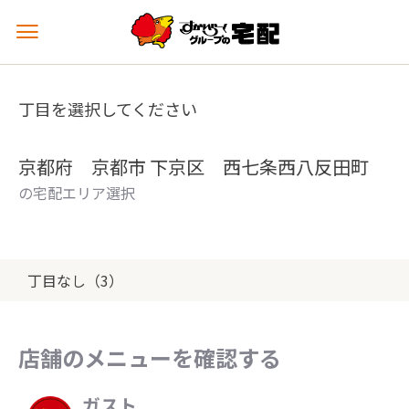
メ
ニ
ュ
ー
丁目を選択してください
を
開
く
京都府 京都市 下京区 西七条西八反田町
の宅配エリア選択
丁目なし（3）
店舗のメニューを確認する
ガスト