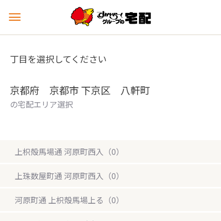
メ
ニ
ュ
ー
丁目を選択してください
を
開
く
京都府 京都市 下京区 八軒町
の宅配エリア選択
上枳殻馬場通 河原町西入（0）
上珠数屋町通 河原町西入（0）
河原町通 上枳殻馬場上る（0）