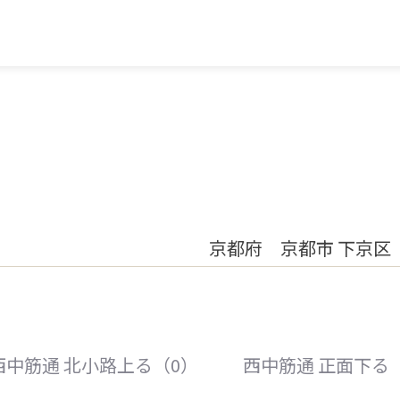
京都府 京都市 下京区 丸
西中筋通 北小路上る（0）
西中筋通 正面下る