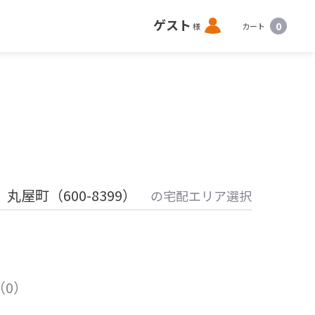
ロ
ゲスト
0
様
カート
グ
イ
ン
屋町（600-8399）
の宅配エリア選択
（0）