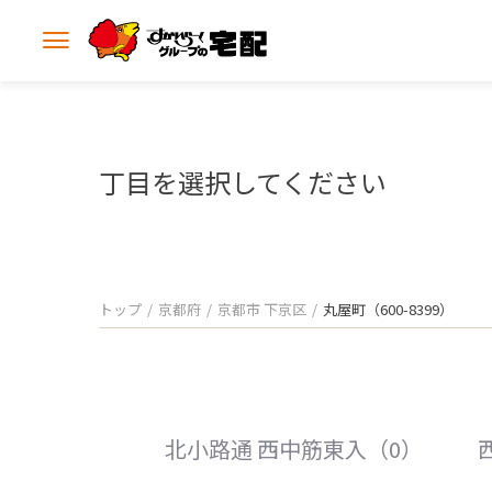
メ
ニ
ュ
ー
を
開
丁目を選択してください
く
トップ
京都府
京都市 下京区
丸屋町（600-8399）
北小路通 西中筋東入（0）