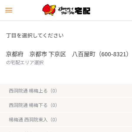
メ
ニ
ュ
ー
丁目を選択してください
を
開
く
京都府 京都市 下京区 八百屋町（600-8321）
の宅配エリア選択
西洞院通 楊梅上る（0）
西洞院通 楊梅下る（0）
楊梅通 西洞院東入（0）