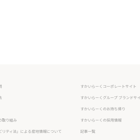
問
すかいらーくコーポレートサイト
法
すかいらーくグループ ブランドサ
すかいらーくのお持ち帰り
の取り組み
すかいらーくの採用情報
ビリティ法」による産地情報について
記事一覧