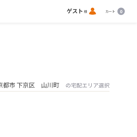
ロ
ゲスト
0
様
カート
グ
イ
ン
京都市 下京区 山川町
の宅配エリア選択