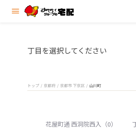
メ
ニ
ュ
ー
を
開
丁目を選択してください
く
トップ
京都府
京都市 下京区
山川町
花屋町通 西洞院西入（0）