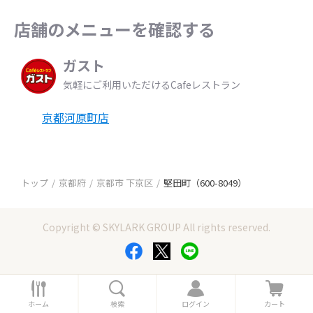
店舗のメニューを確認する
ガスト
気軽にご利用いただけるCafeレストラン
京都河原町店
トップ
京都府
京都市 下京区
堅田町（600-8049）
Copyright © SKYLARK GROUP All rights reserved.
ホ
検
ロ
カ
ー
索
グ
ー
ホーム
検索
ログイン
カート