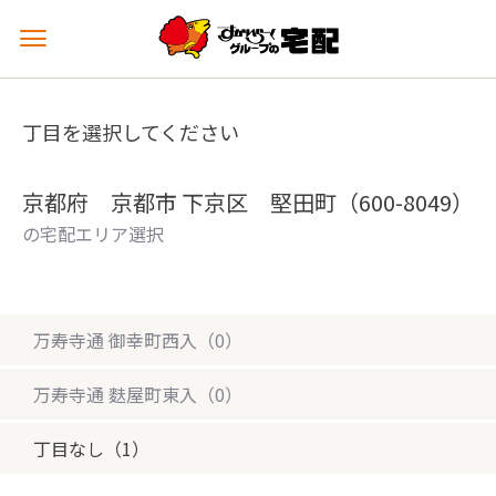
メ
ニ
ュ
ー
丁目を選択してください
を
開
く
京都府 京都市 下京区 堅田町（600-8049）
の宅配エリア選択
万寿寺通 御幸町西入（0）
万寿寺通 麩屋町東入（0）
丁目なし（1）