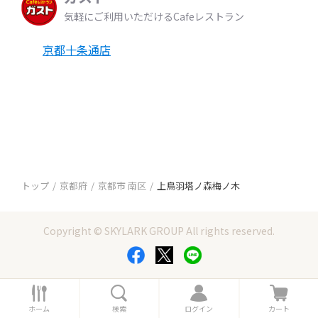
気軽にご利用いただけるCafeレストラン
京都十条通店
トップ
京都府
京都市 南区
上鳥羽塔ノ森梅ノ木
Copyright © SKYLARK GROUP All rights reserved.
ホ
検
ロ
カ
ー
索
グ
ー
ホーム
検索
ログイン
カート