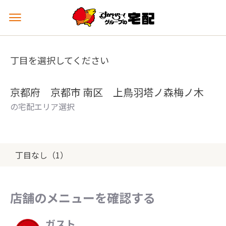
メ
ニ
ュ
ー
丁目を選択してください
を
開
く
京都府 京都市 南区 上鳥羽塔ノ森梅ノ木
の宅配エリア選択
丁目なし（1）
店舗のメニューを確認する
ガスト