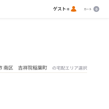
ロ
ゲスト
0
様
カート
グ
イ
ン
市 南区 吉祥院稲葉町
の宅配エリア選択