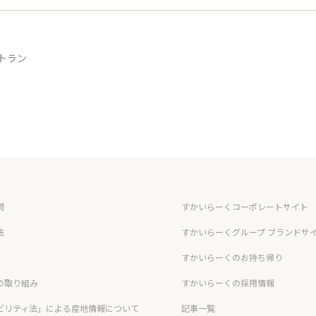
トラン
問
すかいらーくコーポレートサイト
法
すかいらーくグループ ブランドサ
すかいらーくのお持ち帰り
の取り組み
すかいらーくの採用情報
ビリティ法」による産地情報について
記事一覧