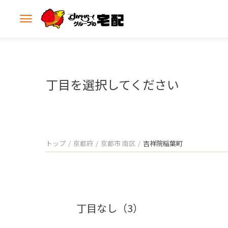
メ
ニ
ュ
ー
を
開
丁目を選択してください
く
トップ
京都府
京都市 南区
吉祥院稲葉町
丁目なし（3）