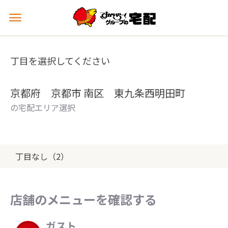
メ
ニ
ュ
ー
丁目を選択してください
を
開
く
京都府 京都市 南区 東九条西明田町
の宅配エリア選択
丁目なし（2）
店舗のメニューを確認する
ガスト