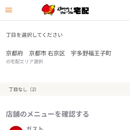
メ
ニ
ュ
ー
丁目を選択してください
を
開
く
京都府 京都市 右京区 宇多野福王子町
の宅配エリア選択
丁目なし（2）
店舗のメニューを確認する
ガスト