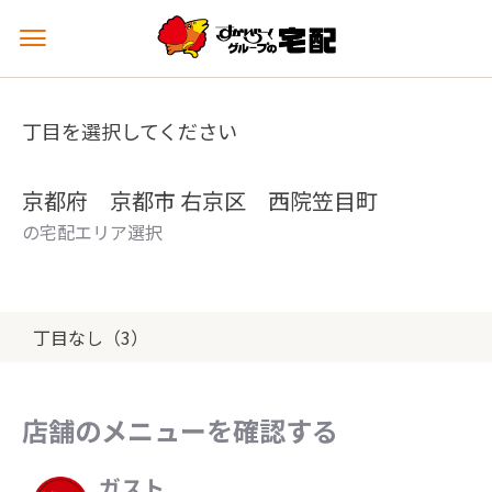
メ
ニ
ュ
ー
丁目を選択してください
を
開
く
京都府 京都市 右京区 西院笠目町
の宅配エリア選択
丁目なし（3）
店舗のメニューを確認する
ガスト