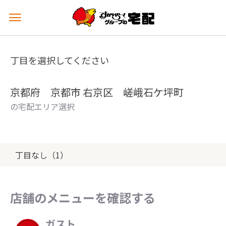
メ
ニ
ュ
ー
丁目を選択してください
を
開
く
京都府 京都市 右京区 嵯峨石ケ坪町
の宅配エリア選択
丁目なし（1）
店舗のメニューを確認する
ガスト