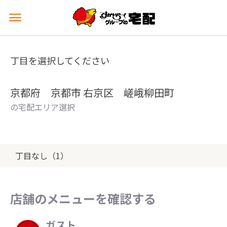
メ
ニ
ュ
ー
丁目を選択してください
を
開
く
京都府 京都市 右京区 嵯峨柳田町
の宅配エリア選択
丁目なし（1）
店舗のメニューを確認する
ガスト