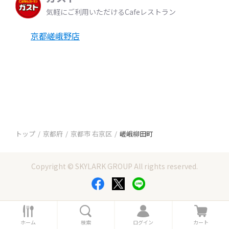
気軽にご利用いただけるCafeレストラン
京都嵯峨野店
トップ
京都府
京都市 右京区
嵯峨柳田町
Copyright © SKYLARK GROUP All rights reserved.
ホ
検
ロ
カ
ー
索
グ
ー
ホーム
検索
ログイン
カート