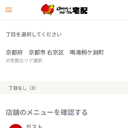
メ
ニ
ュ
ー
丁目を選択してください
を
開
く
京都府 京都市 右京区 鳴滝桐ケ淵町
の宅配エリア選択
丁目なし（3）
店舗のメニューを確認する
ガスト