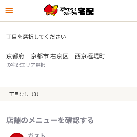
メ
ニ
ュ
ー
丁目を選択してください
を
開
く
京都府 京都市 右京区 西京極堤町
の宅配エリア選択
丁目なし（3）
店舗のメニューを確認する
ガスト