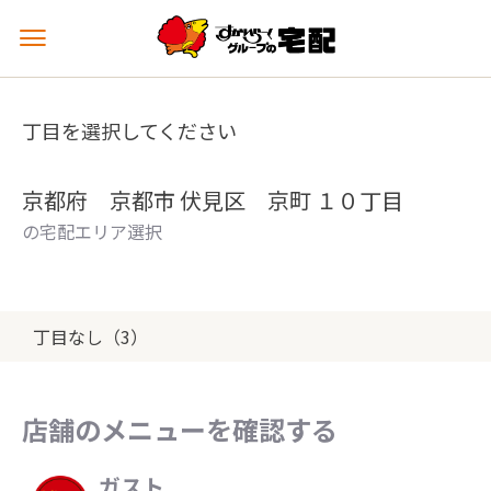
メ
ニ
ュ
ー
丁目を選択してください
を
開
く
京都府 京都市 伏見区 京町 １０丁目
の宅配エリア選択
丁目なし（3）
店舗のメニューを確認する
ガスト