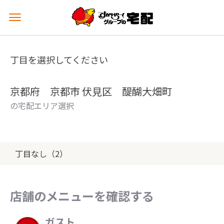
メ
ニ
ュ
ー
丁目を選択してください
を
開
く
京都府 京都市 伏見区 醍醐大畑町
の宅配エリア選択
丁目なし（2）
店舗のメニューを確認する
ガスト