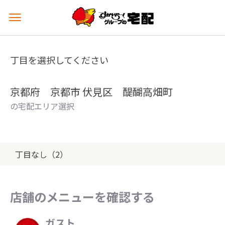
メ
ニ
ュ
ー
丁目を選択してください
を
開
く
京都府 京都市 伏見区 醍醐高畑町
の宅配エリア選択
丁目なし（2）
店舗のメニューを確認する
ガスト