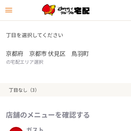
メ
ニ
ュ
ー
丁目を選択してください
を
開
く
京都府 京都市 伏見区 鳥羽町
の宅配エリア選択
丁目なし（3）
店舗のメニューを確認する
ガスト