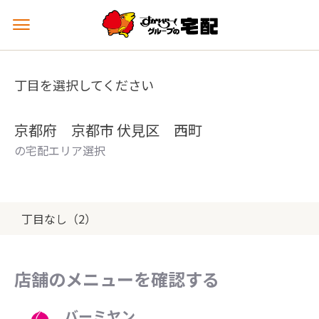
メ
ニ
ュ
ー
丁目を選択してください
を
開
く
京都府 京都市 伏見区 西町
の宅配エリア選択
丁目なし（2）
店舗のメニューを確認する
バーミヤン